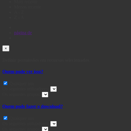
Mais recente
Menos recente
A - Z
Z - A
página
de
×
Definir permissões em recursos selecionados
Quem pode ver isso?
Qualquer um
Os seguintes utilizadores:
Os seguintes grupos:
Quem pode fazer o download?
Qualquer um
Os seguintes utilizadores:
Os seguintes grupos: