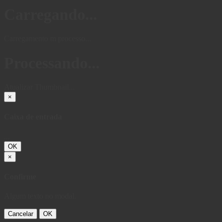
Carregando...
Carregamento m processo...
Processando...
Atualizar Thumbnail...
×
Caixa de entrada
...
OK
×
Confirme
Algum texto no modal.
Cancelar
OK