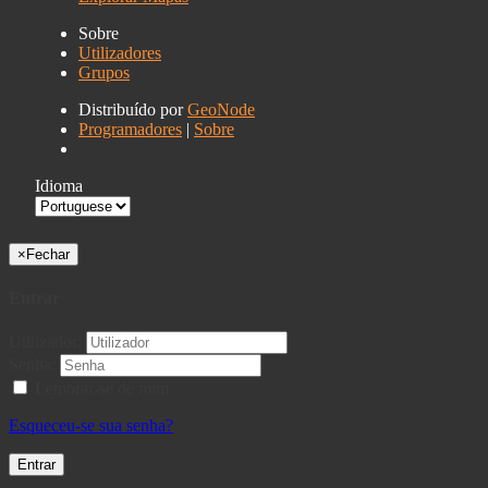
Sobre
Utilizadores
Grupos
Distribuído por
GeoNode
Programadores
|
Sobre
Idioma
×
Fechar
Entrar
Utilizador:
Senha:
Lembrar-se de mim
Esqueceu-se sua senha?
Entrar