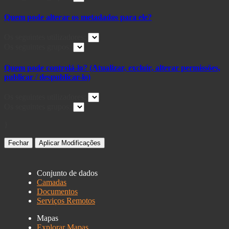
Quem pode alterar os metadados para ele?
Os seguintes utilizadores:
Os seguintes grupos:
Quem pode controlá-lo? (Atualizar, excluir, alterar permissões,
publicar / despublicar-lo)
Os seguintes utilizadores:
Os seguintes grupos:
}
Fechar
Aplicar Modificações
Conjunto de dados
Camadas
Documentos
Serviços Remotos
Mapas
Explorar Mapas